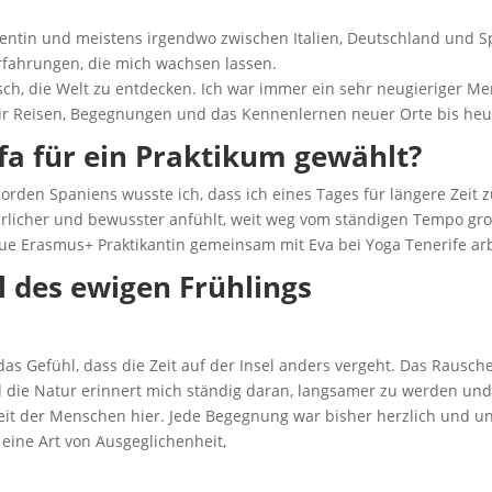
solventin und meistens irgendwo zwischen Italien, Deutschland un
fahrungen, die mich wachsen lassen.
ch, die Welt zu entdecken. Ich war immer ein sehr neugieriger Men
 Reisen, Begegnungen und das Kennenlernen neuer Orte bis heute
fa für ein Praktikum gewählt?
den Spaniens wusste ich, dass ich eines Tages für längere Zeit z
türlicher und bewusster anfühlt, weit weg vom ständigen Tempo gr
neue Erasmus+ Praktikantin gemeinsam mit Eva bei Yoga Tenerife arb
 des ewigen Frühlings
as Gefühl, dass die Zeit auf der Insel anders vergeht. Das Rausc
d die Natur erinnert mich ständig daran, langsamer zu werden 
it der Menschen hier. Jede Begegnung war bisher herzlich und un
 eine Art von Ausgeglichenheit,