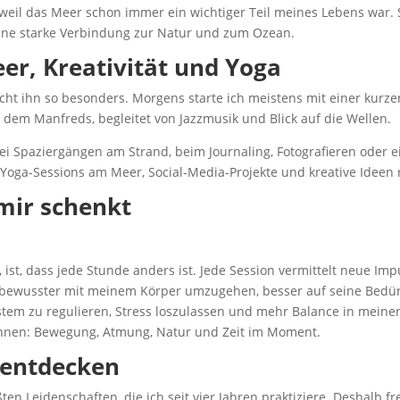
, weil das Meer schon immer ein wichtiger Teil meines Lebens war. 
ine starke Verbindung zur Natur und zum Ozean.
er, Kreativität und Yoga
acht ihn so besonders. Morgens starte ich meistens mit einer kurz
 dem Manfreds, begleitet von Jazzmusik und Blick auf die Wellen.
 bei Spaziergängen am Strand, beim Journaling, Fotografieren ode
 Yoga-Sessions am Meer, Social-Media-Projekte und kreative Ideen
mir schenkt
ist, dass jede Stunde anders ist. Jede Session vermittelt neue Imp
, bewusster mit meinem Körper umzugehen, besser auf seine Bedür
stem zu regulieren, Stress loszulassen und mehr Balance in meinen
können: Bewegung, Atmung, Natur und Zeit im Moment.
 entdecken
n Leidenschaften, die ich seit vier Jahren praktiziere. Deshalb fr